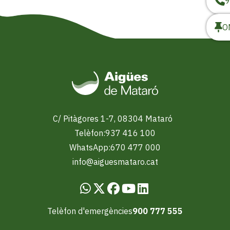
9
O
Imatge
C/ Pitàgores 1-7, 08304 Mataró
Telèfon:
937 416 100
WhatsApp:
670 477 000
info@aiguesmataro.cat
Telèfon d'emergències
900 777 555