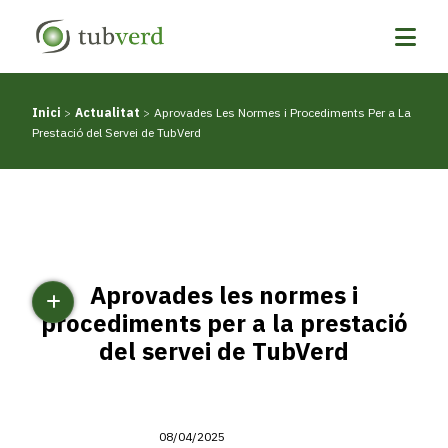
Vés
al
contingut
Inici
Actualitat
Aprovades Les Normes i Procediments Per a La
Fil
Prestació del Servei de TubVerd
d'ariadna
Aprovades les normes i
procediments per a la prestació
del servei de TubVerd
08/04/2025